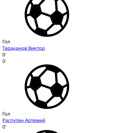
Гол
Тараканов Виктор
0'
0'
Гол
Распутин Артемий
0'