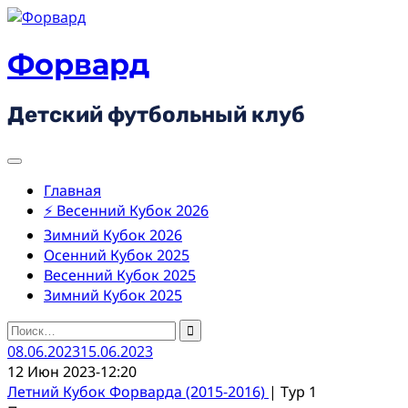
Skip
to
content
Форвард
Детский футбольный клуб
Главная
⚡ Весенний Кубок 2026
Зимний Кубок 2026
Осенний Кубок 2025
Весенний Кубок 2025
Зимний Кубок 2025
Найти:
08.06.2023
15.06.2023
12 Июн 2023
-
12:20
Летний Кубок Форварда (2015-2016)
| Тур 1