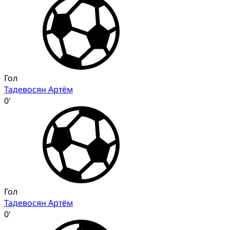
Гол
Тадевосян Артём
0'
Гол
Тадевосян Артём
0'