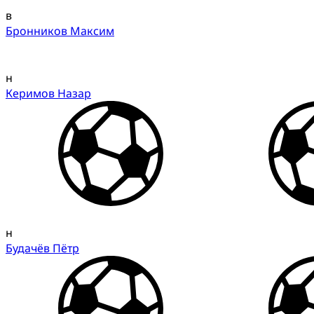
в
Бронников Максим
н
Керимов Назар
н
Будачёв Пётр