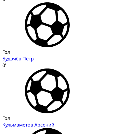
Гол
Будачёв Пётр
0'
Гол
Кульмаметов Арсений