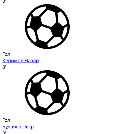
0'
Гол
Керимов Назар
0'
Гол
Будачёв Пётр
0'