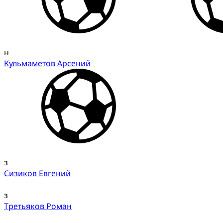
н
Кульмаметов Арсений
з
Сизиков Евгений
з
Третьяков Роман