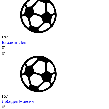
Гол
Варакин Лев
0'
0'
Гол
Лебедев Максим
0'