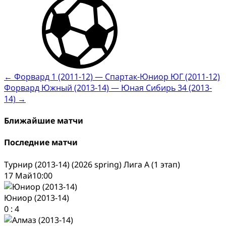
Post
←
Форвард 1 (2011-12) — Спартак-Юниор ЮГ (2011-12)
Форвард Южный (2013-14) — Юная Сибирь 34 (2013-
navigation
14)
→
Ближайшие матчи
Последние матчи
Турнир (2013-14) (2026 spring) Лига А (1 этап)
17 Май
10:00
Юниор (2013-14)
0
:
4