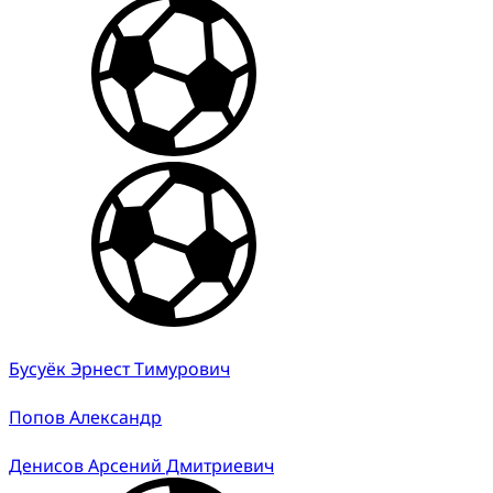
Бусуёк Эрнест Тимурович
Попов Александр
Денисов Арсений Дмитриевич