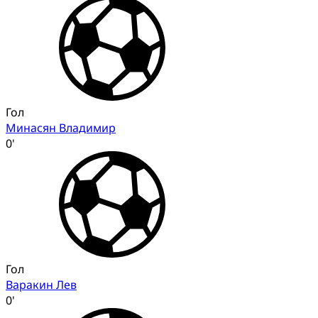
Гол
Минасян Владимир
0'
Гол
Варакин Лев
0'