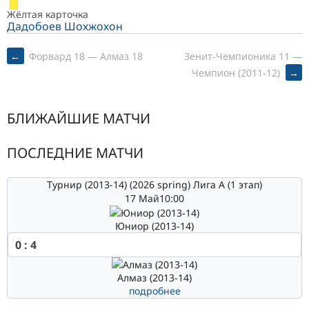
Жёлтая карточка
Дадобоев Шохжохон
POST
←
Форвард 18 — Алмаз 18
Зенит-Чемпионика 11 —
Чемпион (2011-12)
→
NAVIGATION
БЛИЖАЙШИЕ МАТЧИ
ПОСЛЕДНИЕ МАТЧИ
Турнир (2013-14) (2026 spring) Лига А (1 этап)
17 Май
10:00
Юниор (2013-14)
0
:
4
Алмаз (2013-14)
подробнее