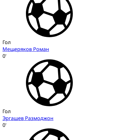
Гол
Мещеряков Роман
0'
Гол
Эргашев Размоджон
0'