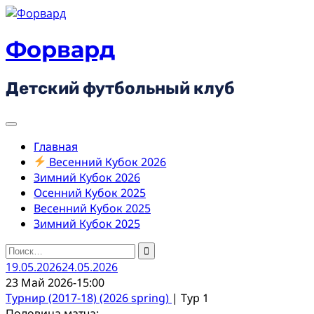
Skip
to
content
Форвард
Детский футбольный клуб
Главная
Весенний Кубок 2026
Зимний Кубок 2026
Осенний Кубок 2025
Весенний Кубок 2025
Зимний Кубок 2025
Найти:
19.05.2026
24.05.2026
23 Май 2026
-
15:00
Турнир (2017-18) (2026 spring)
| Тур 1
Половина матча: -