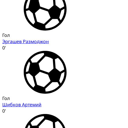
Гол
Эргашев Размоджон
0'
Гол
Шибков Артемий
0'