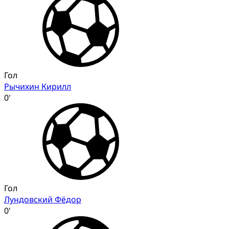
Гол
Рычихин Кирилл
0'
Гол
Лундовский Фёдор
0'