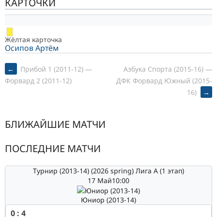
КАРТОЧКИ
Жёлтая карточка
Осипов Артём
POST
←
Прибой 1 (2011-12) —
Азбука Спорта (2015-16) —
ДФК Форвард Южный (2015-
Форвард 2 (2011-12)
16)
→
NAVIGATION
БЛИЖАЙШИЕ МАТЧИ
ПОСЛЕДНИЕ МАТЧИ
Турнир (2013-14) (2026 spring) Лига А (1 этап)
17 Май
10:00
Юниор (2013-14)
0
:
4