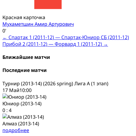
Красная карточка
Мухаметшин Амир Артурович
0'
Post
←
Спартак 1 (2011-12) — Спартак-Юниор СБ (2011-12)
Прибой 2 (2011-12) — Форвард 1 (2011-12)
→
navigation
Ближайшие матчи
Последние матчи
Турнир (2013-14) (2026 spring) Лига А (1 этап)
17 Май
10:00
Юниор (2013-14)
0
:
4
Алмаз (2013-14)
подробнее