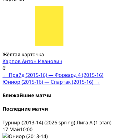
Жёлтая карточка
Карпов Антон Иванович
0'
Post
←
Прайд (2015-16) — Форвард 4 (2015-16)
Юниор (2015-16) — Спартак (2015-16)
→
navigation
Ближайшие матчи
Последние матчи
Турнир (2013-14) (2026 spring) Лига А (1 этап)
17 Май
10:00