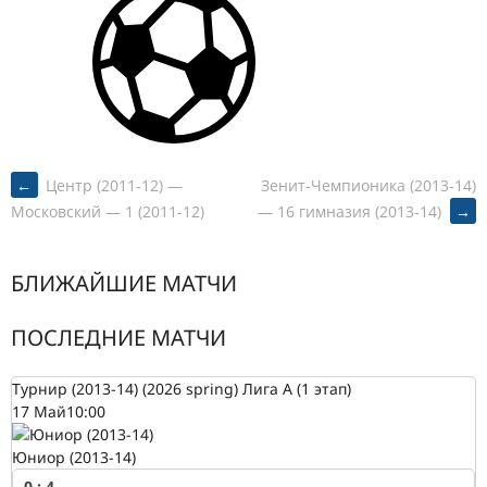
POST
←
Центр (2011-12) —
Зенит-Чемпионика (2013-14)
— 16 гимназия (2013-14)
→
Московский — 1 (2011-12)
NAVIGATION
БЛИЖАЙШИЕ МАТЧИ
ПОСЛЕДНИЕ МАТЧИ
Турнир (2013-14) (2026 spring) Лига А (1 этап)
17 Май
10:00
Юниор (2013-14)
0
:
4