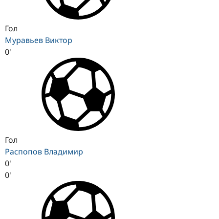
Гол
Муравьев Виктор
0'
Гол
Распопов Владимир
0'
0'