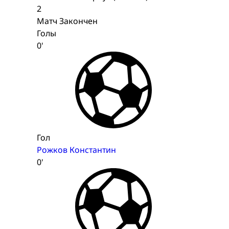
2
Матч Закончен
Голы
0'
Гол
Рожков Константин
0'