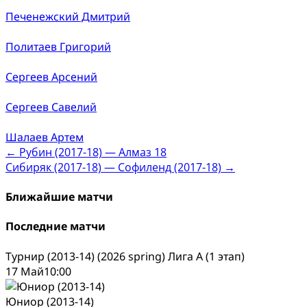
Печенежский Дмитрий
Политаев Григорий
Сергеев Арсений
Сергеев Савелий
Шалаев Артем
Post
←
Рубин (2017-18) — Алмаз 18
Сибиряк (2017-18) — Софиленд (2017-18)
→
navigation
Ближайшие матчи
Последние матчи
Турнир (2013-14) (2026 spring) Лига А (1 этап)
17 Май
10:00
Юниор (2013-14)