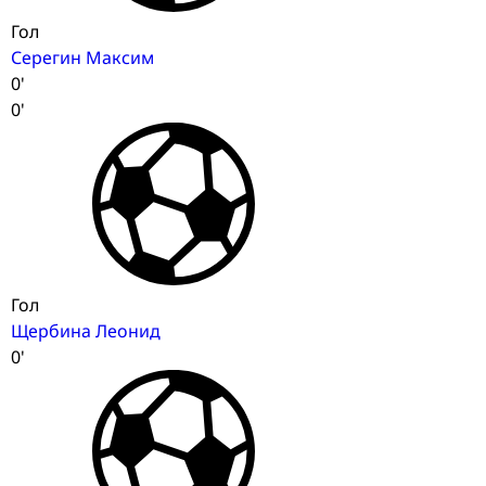
Гол
Серегин Максим
0'
0'
Гол
Щербина Леонид
0'