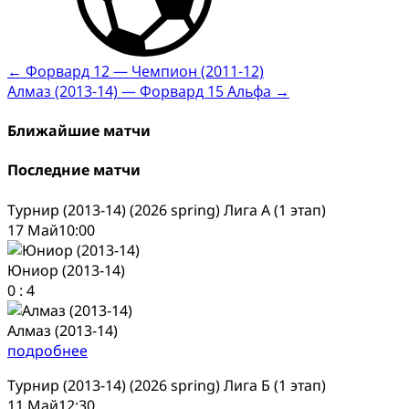
Post
←
Форвард 12 — Чемпион (2011-12)
Алмаз (2013-14) — Форвард 15 Альфа
→
navigation
Ближайшие матчи
Последние матчи
Турнир (2013-14) (2026 spring) Лига А (1 этап)
17 Май
10:00
Юниор (2013-14)
0
:
4
Алмаз (2013-14)
подробнее
Турнир (2013-14) (2026 spring) Лига Б (1 этап)
11 Май
12:30