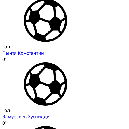
Гол
Пынтя Константин
0'
Гол
Элмурзоев Хусниддин
0'