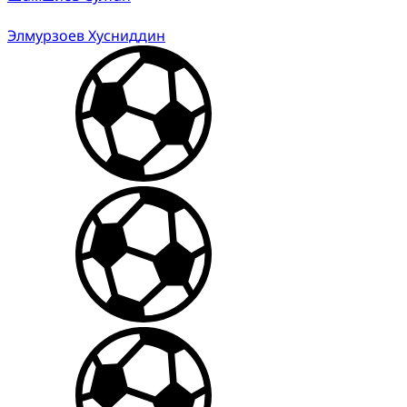
Элмурзоев Хусниддин