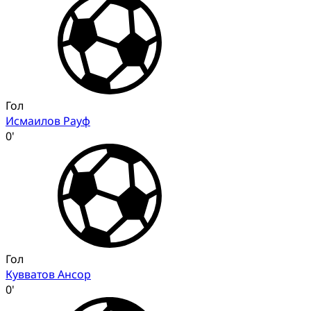
Гол
Исмаилов Рауф
0'
Гол
Кувватов Ансор
0'