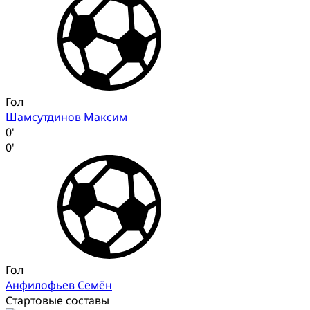
Гол
Шамсутдинов Максим
0'
0'
Гол
Анфилофьев Семён
Стартовые составы