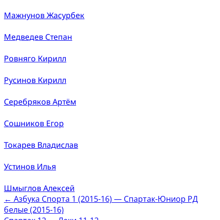
Мажнунов Жасурбек
Медведев Степан
Ровняго Кирилл
Русинов Кирилл
Серебряков Артём
Сошников Егор
Токарев Владислав
Устинов Илья
Шмыглов Алексей
Post
←
Азбука Спорта 1 (2015-16) — Спартак-Юниор РД
белые (2015-16)
navigation