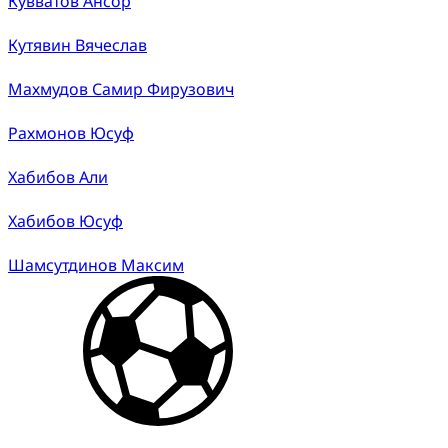
Кувватов Ансор
Кутявин Вячеслав
Махмудов Самир Фирузович
Рахмонов Юсуф
Хабибов Али
Хабибов Юсуф
Шамсутдинов Максим