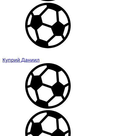
Куприй Даниил