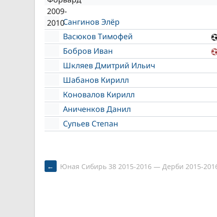
Сангинов Элёр
Васюков Тимофей
Бобров Иван
Шкляев Дмитрий Ильич
Шабанов Кирилл
Коновалов Кирилл
Аниченков Данил
Супьев Степан
POST
←
Юная Сибирь 38 2015-2016 — Дерби 2015-201
NAVIGATION