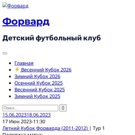
Skip
to
content
Форвард
Детский футбольный клуб
Главная
Весенний Кубок 2026
Зимний Кубок 2026
Осенний Кубок 2025
Весенний Кубок 2025
Зимний Кубок 2025
Найти:
15.06.2023
18.06.2023
17 Июн 2023
-
11:30
Летний Кубок Форварда (2011-2012)
| Тур 1
Половина матча: -