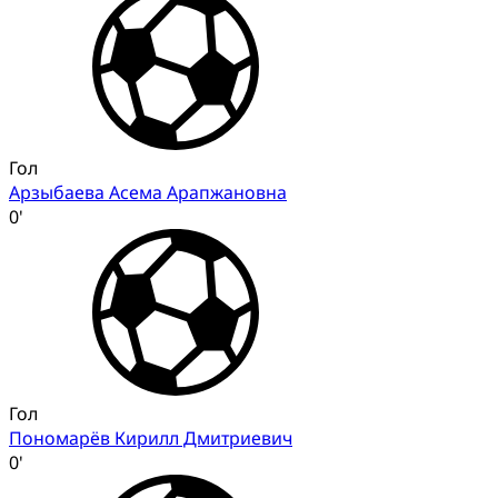
Гол
Арзыбаева Асема Арапжановна
0'
Гол
Пономарёв Кирилл Дмитриевич
0'