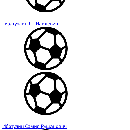
Гизатуллин Ян Наилевич
Ибатулин Самир Рушанович