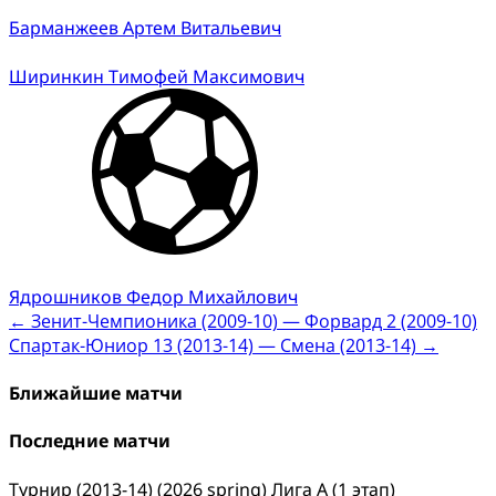
Барманжеев Артем Витальевич
Ширинкин Тимофей Максимович
Ядрошников Федор Михайлович
Post
←
Зенит-Чемпионика (2009-10) — Форвард 2 (2009-10)
Спартак-Юниор 13 (2013-14) — Смена (2013-14)
→
navigation
Ближайшие матчи
Последние матчи
Турнир (2013-14) (2026 spring) Лига А (1 этап)