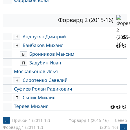
Фаррахов Вова
Форвард 2 (2015-16)
Андрусяк Дмитрий
Н
Байбаков Михаил
Н
Бронников Максим
В
Задубин Иван
П
Москальонов Илья
Сиротенко Савелий
Н
Суфиев Ролан Радикович
Сытик Михаил
П
Теряев Михаил
POST
←
Прибой 1 (2011-12) —
Форвард 1 (2015-16) — Север
(2015-16)
→
Форвард 1 (2011-12)