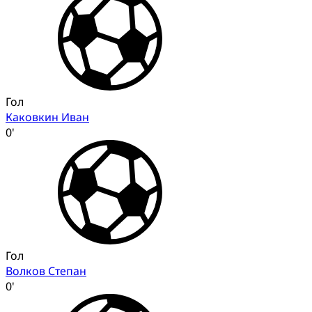
Гол
Каковкин Иван
0'
Гол
Волков Степан
0'