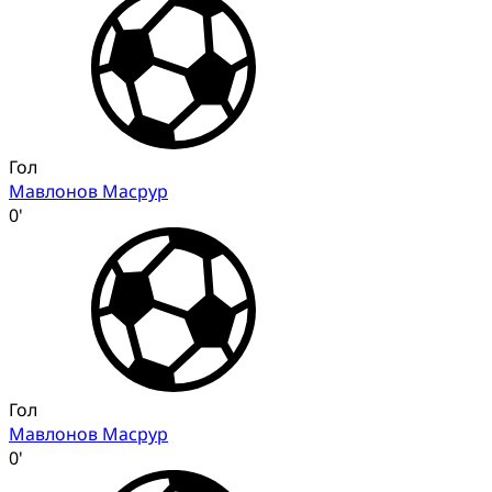
Гол
Мавлонов Масрур
0'
Гол
Мавлонов Масрур
0'