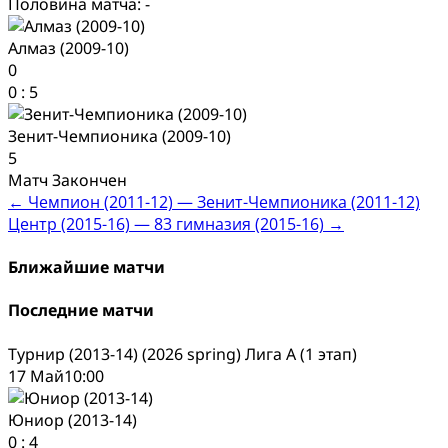
Половина матча: -
Алмаз (2009-10)
0
0
:
5
Зенит-Чемпионика (2009-10)
5
Матч Закончен
Post
←
Чемпион (2011-12) — Зенит-Чемпионика (2011-12)
Центр (2015-16) — 83 гимназия (2015-16)
→
navigation
Ближайшие матчи
Последние матчи
Турнир (2013-14) (2026 spring) Лига А (1 этап)
17 Май
10:00
Юниор (2013-14)
0
:
4