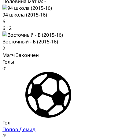
Половина матча: -
94 школа (2015-16)
6
6
:
2
Восточный - Б (2015-16)
2
Матч Закончен
Голы
0'
Гол
Попов Демид
0'