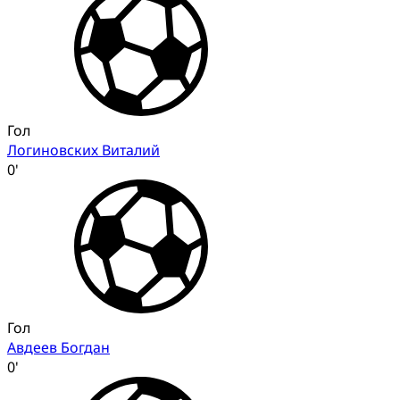
Гол
Логиновских Виталий
0'
Гол
Авдеев Богдан
0'