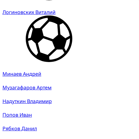
Логиновских Виталий
Минаев Андрей
Музагафаров Артем
Надуткин Владимир
Попов Иван
Рябков Данил