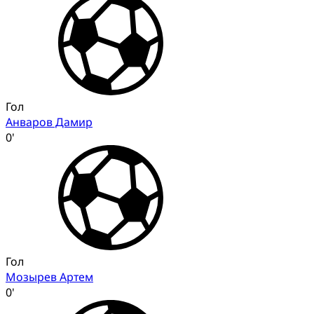
Гол
Анваров Дамир
0'
Гол
Мозырев Артем
0'