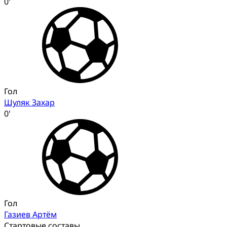
0'
Гол
Шуляк Захар
0'
Гол
Газиев Артём
Стартовые составы