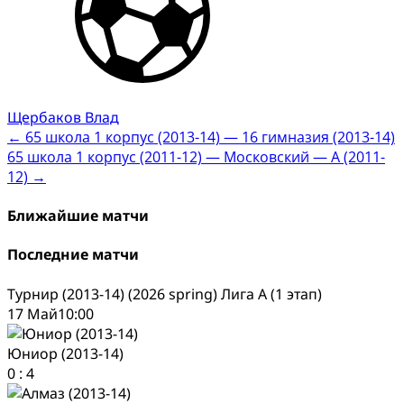
Щербаков Влад
Post
←
65 школа 1 корпус (2013-14) — 16 гимназия (2013-14)
65 школа 1 корпус (2011-12) — Московский — А (2011-
navigation
12)
→
Ближайшие матчи
Последние матчи
Турнир (2013-14) (2026 spring) Лига А (1 этап)
17 Май
10:00
Юниор (2013-14)
0
:
4