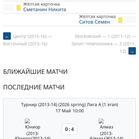
Жёлтая карточка
Сметанин Никита
Жёлтая карточка
Ситов Семен
POST
←
Центр (2015-16) —
Московский — 1 (2011-12) —
Зенит-Чемпионика — 2 (2011-
Восточный (2015-16)
12)
→
NAVIGATION
БЛИЖАЙШИЕ МАТЧИ
ПОСЛЕДНИЕ МАТЧИ
Турнир (2013-14) (2026 spring) Лига А (1 этап)
17 Май
10:00
0
:
4
Юниор (2013-14)
Алмаз (2013-14)