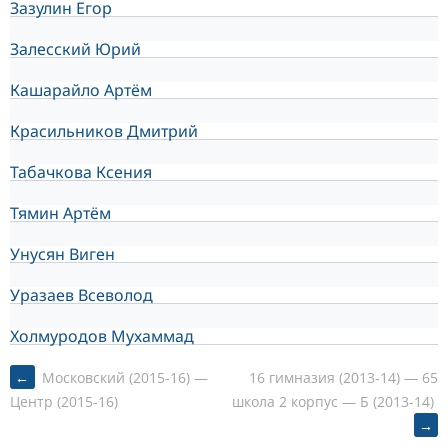
Зазулин Егор
Залесский Юрий
Кашарайло Артём
Красильников Дмитрий
Табачкова Ксения
Тямин Артём
Унусян Виген
Уразаев Всеволод
Холмуродов Мухаммад
POST
←
Московский (2015-16) —
16 гимназия (2013-14) — 65
школа 2 корпус — Б (2013-14)
Центр (2015-16)
→
NAVIGATION