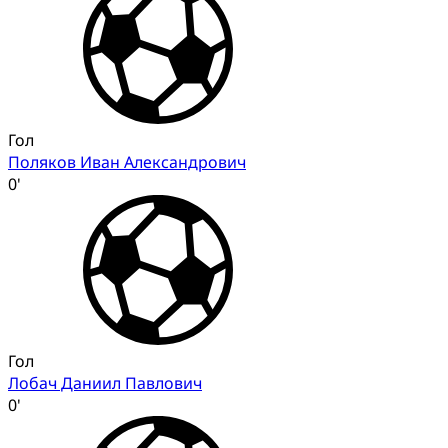
Гол
Поляков Иван Александрович
0'
Гол
Лобач Даниил Павлович
0'