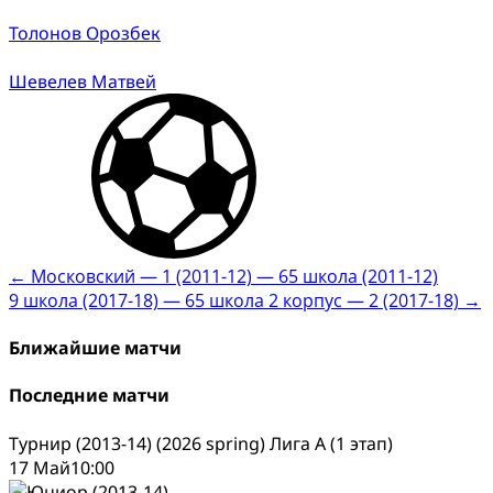
Толонов Орозбек
Шевелев Матвей
Post
←
Московский — 1 (2011-12) — 65 школа (2011-12)
9 школа (2017-18) — 65 школа 2 корпус — 2 (2017-18)
→
navigation
Ближайшие матчи
Последние матчи
Турнир (2013-14) (2026 spring) Лига А (1 этап)
17 Май
10:00