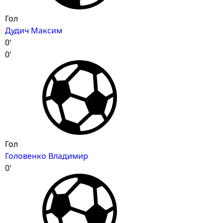
Гол
Дудич Максим
0'
0'
Гол
Головенко Владимир
0'