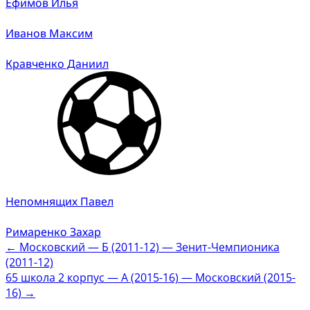
Ефимов Илья
Иванов Максим
Кравченко Даниил
Непомнящих Павел
Римаренко Захар
Post
←
Московский — Б (2011-12) — Зенит-Чемпионика
(2011-12)
navigation
65 школа 2 корпус — А (2015-16) — Московский (2015-
16)
→