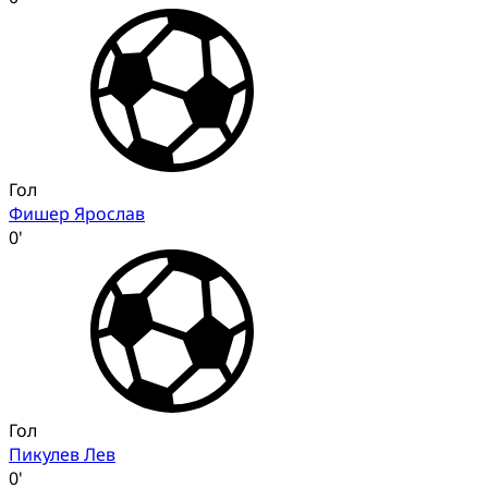
Гол
Фишер Ярослав
0'
Гол
Пикулев Лев
0'