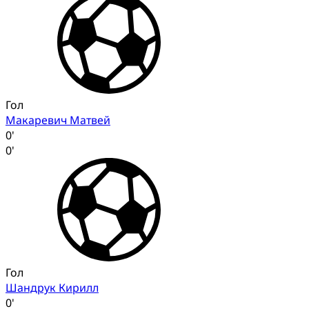
Гол
Макаревич Матвей
0'
0'
Гол
Шандрук Кирилл
0'