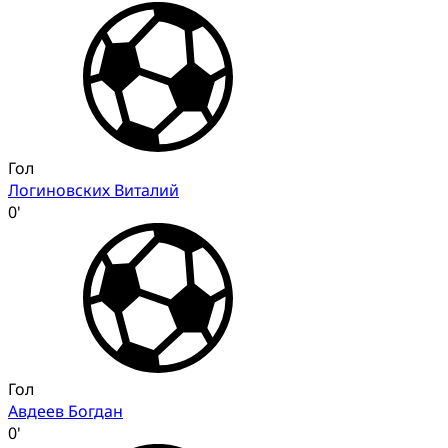
Гол
Логиновских Виталий
0'
Гол
Авдеев Богдан
0'