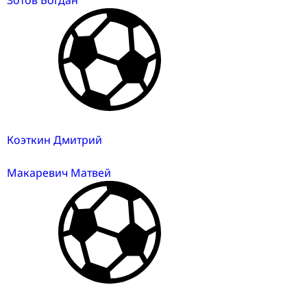
Зотов Богдан
Коэткин Дмитрий
Макаревич Матвей