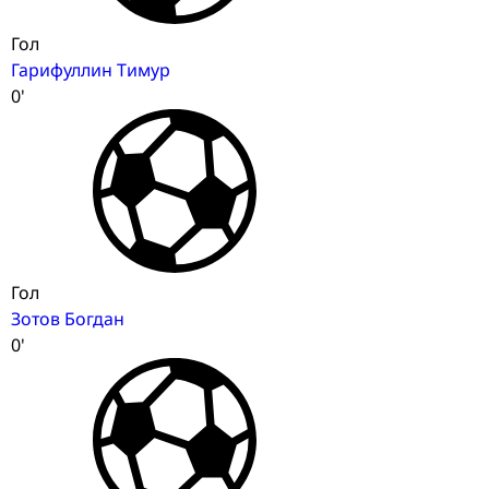
Гол
Гарифуллин Тимур
0'
Гол
Зотов Богдан
0'