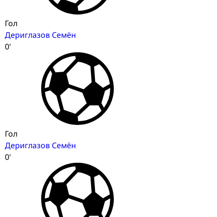
Гол
Дериглазов Семён
0'
Гол
Дериглазов Семён
0'