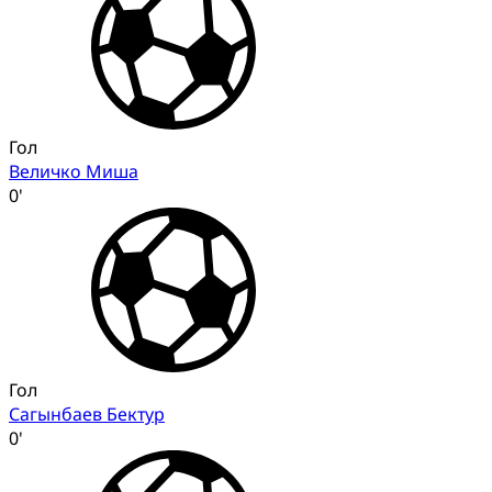
Гол
Величко Миша
0'
Гол
Сагынбаев Бектур
0'