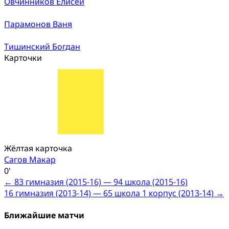
Овчинников Елисей
Парамонов Ваня
Тишинский Богдан
Карточки
Жёлтая карточка
Сагов Макар
0'
Post
←
83 гимназия (2015-16) — 94 школа (2015-16)
16 гимназия (2013-14) — 65 школа 1 корпус (2013-14)
→
navigation
Ближайшие матчи