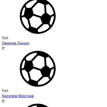
Гол
Овинов Данил
0'
Гол
Киселев Ярослав
0'