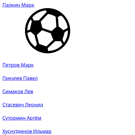
Палкин Марк
Петров Марк
Пикулев Павел
Симаков Лев
Стасевич Леонид
Сутормин Артём
Хуснутдинов Ильмар