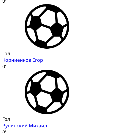
0'
Гол
Корниенков Егор
0'
Гол
Рупинский Михаил
0'