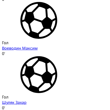
Гол
Воеводин Максим
0'
Гол
Шуляк Захар
0'