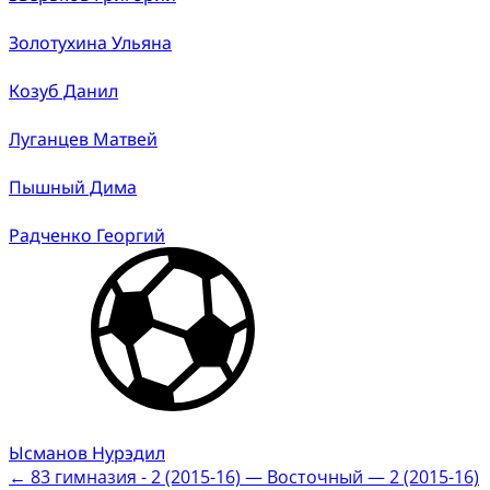
Золотухина Ульяна
Козуб Данил
Луганцев Матвей
Пышный Дима
Радченко Георгий
Ысманов Нурэдил
Post
←
83 гимназия - 2 (2015-16) — Восточный — 2 (2015-16)